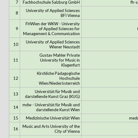
7
Fachhochschule Salzburg GmbH
fh-s
University of Applied Sciences
8
BFI Vienna
FHWien der WKW - University
9
of Applied Sciences for
Management & Communication
University of Applied Sciences
10
Wiener Neustadt
Gustav Mahler Private
11
University for Music in
Klagenfurt
Kirchliche Pädagogische
12
Hochschule
Wien/Niederösterreich
Universität für Musik und
13
darstellende Kunst Graz (KUG)
mdw - Universität für Musik und
14
darstellende Kunst Wien
15
Medizinische Universität Wien
medu
Music and Arts University of the
16
City of Vienna