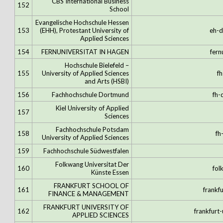
CBS International Business
152
School
Evangelische Hochschule Hessen
153
(EHH), Protestant University of
eh-d
Applied Sciences
154
FERNUNIVERSITAT IN HAGEN
fern
Hochschule Bielefeld –
155
University of Applied Sciences
fh
and Arts (HSBI)
156
Fachhochschule Dortmund
fh-
Kiel University of Applied
157
Sciences
Fachhochschule Potsdam
158
fh
University of Applied Sciences
159
Fachhochschule Südwestfalen
Folkwang Universitat Der
160
fol
Künste Essen
FRANKFURT SCHOOL OF
161
frankf
FINANCE & MANAGEMENT
FRANKFURT UNIVERSITY OF
162
frankfurt-
APPLIED SCIENCES