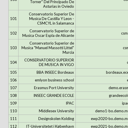
Torner" Del Principado De
Asturias in Oviedo
Conservatorio Superior De
101
Musica De Castilla Y Leon -
CSMCYL in Salamanca
Conservatorio Superior de
102
csm
Musica Oscar Espla de Alicante
Conservatorio Superior de
103
Musica "Manuel Massotti Littel"
cs
Murcia
CONSERVATORIO SUPERIOR
104
DE MUSICA IN VIGO
105
BBA INSEEC Bordeaux
bordeaux.ec
106
emlyon business school
107
Erasmus Port University
demo.eras
108
INSEEC GRANDE ECOLE
grandeecol
109
IPAC
ipa
110
Middlesex University
demo1-bo.demo.m
111
Designskolen Kolding
ewp2020-bo.demo.m
112
IT-Universitetet i København
ewp2021-bo.demo.m