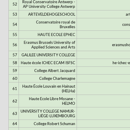
Royal Conservatoire Antwerp -
52
AP University College Antwerp
53
ARTEVELDEHOGESCHOOL
ar
Conservatoire royal de
54
cons
Bruxelles
55
HAUTE ECOLE EPHEC
Erasmus Brussels University of
56
erasmusho
Applied Sciences and Arts
57
GALILEE UNIVERSITY COLLEGE
58
Haute école ICHEC ECAM ISFSC
he-ichec-
59
College Albert Jacquard
60
College Charlemagne
Haute École Louvain en Hainaut
61
(HELHa)
Haute Ecole Libre Mosane -
62
HELMO
UNIVERSITY COLLEGE NAMUR-
63
LIÈGE-LUXEMBOURG
64
College Robert Schuman