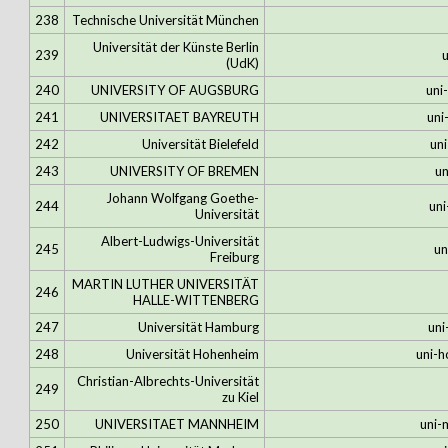
238
Technische Universität München
Universität der Künste Berlin
239
(UdK)
240
UNIVERSITY OF AUGSBURG
uni
241
UNIVERSITAET BAYREUTH
uni
242
Universität Bielefeld
uni
243
UNIVERSITY OF BREMEN
u
Johann Wolfgang Goethe-
244
uni
Universität
Albert-Ludwigs-Universität
245
un
Freiburg
MARTIN LUTHER UNIVERSITÄT
246
HALLE-WITTENBERG
247
Universität Hamburg
un
248
Universität Hohenheim
uni-
Christian-Albrechts-Universität
249
zu Kiel
250
UNIVERSITAET MANNHEIM
uni-