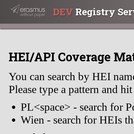
DEV
Registry Ser
HEI/API Coverage Ma
You can search by HEI nam
Please type a pattern and hi
PL<space> - search for P
Wien - search for HEIs t