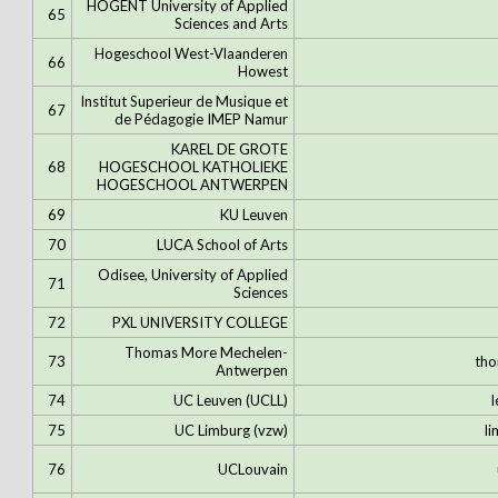
HOGENT University of Applied
65
Sciences and Arts
Hogeschool West-Vlaanderen
66
Howest
Institut Superieur de Musique et
67
de Pédagogie IMEP Namur
KAREL DE GROTE
68
HOGESCHOOL KATHOLIEKE
HOGESCHOOL ANTWERPEN
69
KU Leuven
70
LUCA School of Arts
Odisee, University of Applied
71
Sciences
72
PXL UNIVERSITY COLLEGE
Thomas More Mechelen-
73
th
Antwerpen
74
UC Leuven (UCLL)
l
75
UC Limburg (vzw)
li
76
UCLouvain