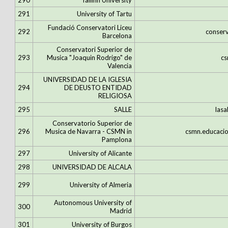
290
Tallinn University
291
University of Tartu
Fundació Conservatori Liceu
292
conserv
Barcelona
Conservatori Superior de
293
Musica "Joaquin Rodrigo" de
cs
Valencia
UNIVERSIDAD DE LA IGLESIA
294
DE DEUSTO ENTIDAD
RELIGIOSA
295
SALLE
lasa
Conservatorio Superior de
296
Musica de Navarra - CSMN in
csmn.educacio
Pamplona
297
University of Alicante
298
UNIVERSIDAD DE ALCALA
299
University of Almeria
Autonomous University of
300
Madrid
301
University of Burgos