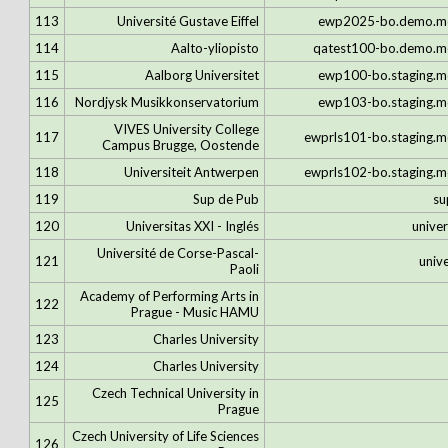
113
Université Gustave Eiffel
ewp2025-bo.demo.m
114
Aalto-yliopisto
qatest100-bo.demo.
115
Aalborg Universitet
ewp100-bo.staging.
116
Nordjysk Musikkonservatorium
ewp103-bo.staging.
VIVES University College
117
ewprls101-bo.staging.
Campus Brugge, Oostende
118
Universiteit Antwerpen
ewprls102-bo.staging.
119
Sup de Pub
su
120
Universitas XXI - Inglés
unive
Université de Corse-Pascal-
121
unive
Paoli
Academy of Performing Arts in
122
Prague - Music HAMU
123
Charles University
124
Charles University
Czech Technical University in
125
Prague
Czech University of Life Sciences
126