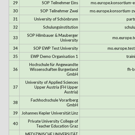
29
SOP Teilnehmer Eins
mo.europe.konsortium-ei
30
SOP Teilnehmer Zwei
mo.europe.konsortium-zw
31
University of Schönbrunn
part
32
Schulungsinstitution
schul
SOP Hilmbauer & Mauberger
33
mo.europe.te
University
34
SOP EWP Test University
mo.europe.test
35
EWP Demo Organisation 1
train
Hochschule für Angewandte
36
Wissenschaften Burgenland
fh-b
GmbH
University of Applied Sciences
37
Upper Austria (FH Upper
Austria)
Fachhochschule Vorarlberg
38
GmbH
39
Johannes Kepler Universität Linz
Private University College of
40
Teacher Education Graz
MEDIZINISCHE UNIVERSITÄT