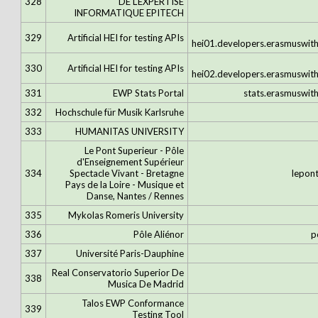
328
DE L'EXPERTISE
INFORMATIQUE EPITECH
329
Artificial HEI for testing APIs
hei01.developers.erasmuswit
330
Artificial HEI for testing APIs
hei02.developers.erasmuswit
331
EWP Stats Portal
stats.erasmuswit
332
Hochschule für Musik Karlsruhe
333
HUMANITAS UNIVERSITY
Le Pont Superieur - Pôle
d'Enseignement Supérieur
334
Spectacle Vivant - Bretagne
lepont
Pays de la Loire - Musique et
Danse, Nantes / Rennes
335
Mykolas Romeris University
336
Pôle Aliénor
p
337
Université Paris-Dauphine
Real Conservatorio Superior De
338
Musica De Madrid
Talos EWP Conformance
339
Testing Tool