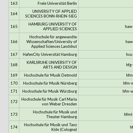
163
Freie Universität Berlin
UNIVERSITY OF APPLIED
164
SCIENCES BONN-RHEIN-SIEG
HAMBURG UNIVERSITY OF
165
haw
APPLIED SCIENCES
Hochschule für angewandte
166
Wissenschaften/University of
haw
Applied Sciences Landshut
167
HafenCity Universität Hamburg
hcu
KARLSRUHE UNIVERSITY OF
168
hfg
ARTS AND DESIGN
169
Hochschule für Musik Detmold
hfm
170
Hochschule für Musik Nürnberg
hfm-
171
Hochschule für Musik Würzburg
hfm-w
Hochschule für Musik Carl Maria
172
von Weber Dresden
Hochschule für Musik und
173
hfmt
Theater Hamburg
Hochschule für Musik und Tanz
174
h
Köln (Cologne)