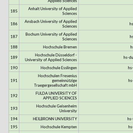
Applied Sciences
Anhalt University of Applied
185
Sciences
Ansbach University of Applied
186
h
Sciences
Bochum University of Applied
187
h
Sciences
188
Hochschule Bremen
h
Hochschule Düsseldorf -
189
hs-du
University of Applied Sciences
190
Hochschule Esslingen
hs
Hochschulen Fresenius
191
gemeinnützige
hs
Traegergesellschaft mbH
FULDA UNIVERSITY OF
192
APPLIED SCIENCES
Hochschule Geisenheim
193
University
194
HEILBRONN UNIVERSITY
hs-
195
Hochschule Kempten
hs