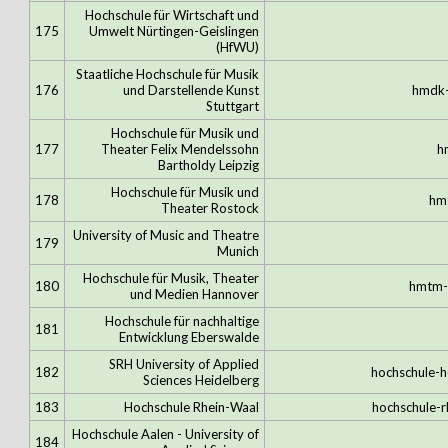
Hochschule für Wirtschaft und
175
Umwelt Nürtingen-Geislingen
(HfWU)
Staatliche Hochschule für Musik
176
und Darstellende Kunst
hmdk-
Stuttgart
Hochschule für Musik und
177
Theater Felix Mendelssohn
h
Bartholdy Leipzig
Hochschule für Musik und
178
hm
Theater Rostock
University of Music and Theatre
179
Munich
Hochschule für Musik, Theater
180
hmtm-
und Medien Hannover
Hochschule für nachhaltige
181
Entwicklung Eberswalde
SRH University of Applied
182
hochschule-h
Sciences Heidelberg
183
Hochschule Rhein-Waal
hochschule-r
Hochschule Aalen - University of
184