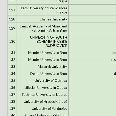
Prague
Czech University of Life Sciences
127
Prague
128
Charles University
Janáček Academy of Music and
129
Performing Arts in Brno
UNIVERSITY OF SOUTH
130
BOHEMIA IN ČESKÉ
BUDĚJOVICE
131
Mendel University in Brno
de
132
Mendel University in Brno
tes
133
Masaryk University
134
Demo University in Brno
d
135
University of Ostrava
136
Silesian University in Opava
137
Technical University of Liberec
138
University of Hradec Králové
139
University of Pardubice
140
Palacký University Olomouc