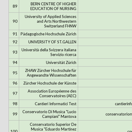
BERN CENTRE OF HIGHER
89
EDUCATION OF NURSING
University of Applied Sciences
90
and Arts Northwestern
Switzerland FHNW
91
Pädagogische Hochschule Zürich
92
UNIVERSITY OF ST.GALLEN
Università della Svizzera italiana
93
Servizio ricerca
94
Universität Zürich
ZHAW Zürcher Hochschule für
95
Angewandte Wissenschaften
96
Zürcher Hochschule der Künste
Association Européenne des
97
Conservatoires (AEC)
98
Cantieri Informatici Test
cantierin
Conservatorio Di Musica "Lucio
99
conservatorio
Campiani" Mantova
Conservatorio Superior De
Musica "Eduardo Marti­nez
100
co