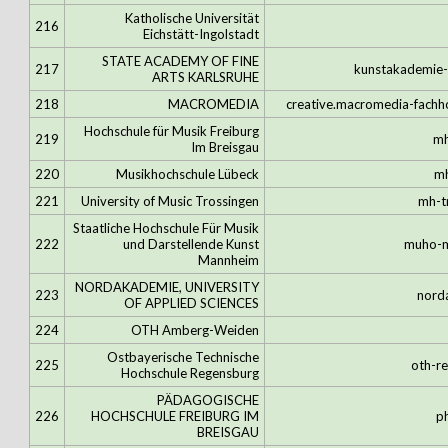
Katholische Universität
216
Eichstätt-Ingolstadt
STATE ACADEMY OF FINE
217
kunstakademie-
ARTS KARLSRUHE
218
MACROMEDIA
creative.macromedia-fachh
Hochschule für Musik Freiburg
219
mh
Im Breisgau
220
Musikhochschule Lübeck
mh
221
University of Music Trossingen
mh-t
Staatliche Hochschule Für Musik
222
und Darstellende Kunst
muho-m
Mannheim
NORDAKADEMIE, UNIVERSITY
223
nord
OF APPLIED SCIENCES
224
OTH Amberg-Weiden
Ostbayerische Technische
225
oth-r
Hochschule Regensburg
PÄDAGOGISCHE
226
HOCHSCHULE FREIBURG IM
p
BREISGAU