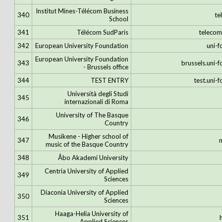
Institut Mines-Télécom Business
340
te
School
341
Télécom SudParis
telecom
342
European University Foundation
uni-f
European University Foundation
343
brussels.uni-
- Brussels office
344
TEST ENTRY
test.uni-
Università degli Studi
345
internazionali di Roma
University of The Basque
346
Country
Musikene - Higher school of
347
music of the Basque Country
348
Åbo Akademi University
Centria University of Applied
349
Sciences
Diaconia University of Applied
350
Sciences
Haaga-Helia University of
351
Applied Sciences