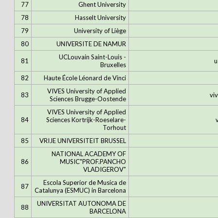
77
Ghent University
78
Hasselt University
79
University of Liège
80
UNIVERSITE DE NAMUR
UCLouvain Saint-Louis -
81
u
Bruxelles
82
Haute École Léonard de Vinci
VIVES University of Applied
83
vi
Sciences Brugge-Oostende
VIVES University of Applied
84
Sciences Kortrijk-Roeselare-
Torhout
85
VRIJE UNIVERSITEIT BRUSSEL
NATIONAL ACADEMY OF
86
MUSIC"PROF.PANCHO
VLADIGEROV"
Escola Superior de Musica de
87
Catalunya (ESMUC) in Barcelona
UNIVERSITAT AUTONOMA DE
88
BARCELONA