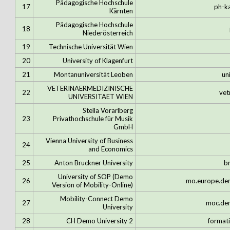
Pädagogische Hochschule
17
ph-ka
Kärnten
Pädagogische Hochschule
18
Niederösterreich
19
Technische Universität Wien
20
University of Klagenfurt
21
Montanuniversität Leoben
un
VETERINAERMEDIZINISCHE
22
vet
UNIVERSITAET WIEN
Stella Vorarlberg
23
Privathochschule für Musik
GmbH
Vienna University of Business
24
and Economics
25
Anton Bruckner University
b
University of SOP (Demo
26
mo.europe.dem
Version of Mobility-Online)
Mobility-Connect Demo
27
moc.dem
University
28
CH Demo University 2
formati