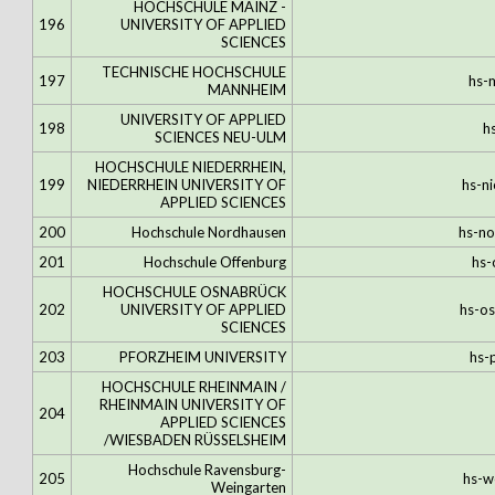
HOCHSCHULE MAINZ -
196
UNIVERSITY OF APPLIED
SCIENCES
TECHNISCHE HOCHSCHULE
197
hs-
MANNHEIM
UNIVERSITY OF APPLIED
198
h
SCIENCES NEU-ULM
HOCHSCHULE NIEDERRHEIN,
199
NIEDERRHEIN UNIVERSITY OF
hs-n
APPLIED SCIENCES
200
Hochschule Nordhausen
hs-n
201
Hochschule Offenburg
hs-
HOCHSCHULE OSNABRÜCK
202
UNIVERSITY OF APPLIED
hs-o
SCIENCES
203
PFORZHEIM UNIVERSITY
hs-
HOCHSCHULE RHEINMAIN /
RHEINMAIN UNIVERSITY OF
204
APPLIED SCIENCES
/WIESBADEN RÜSSELSHEIM
Hochschule Ravensburg-
205
hs-w
Weingarten