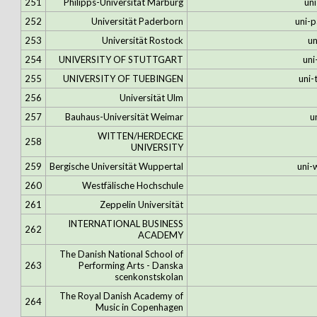
251
Philipps-Universität Marburg
un
252
Universität Paderborn
uni-
253
Universität Rostock
un
254
UNIVERSITY OF STUTTGART
uni
255
UNIVERSITY OF TUEBINGEN
uni-
256
Universität Ulm
257
Bauhaus-Universität Weimar
u
WITTEN/HERDECKE
258
UNIVERSITY
259
Bergische Universität Wuppertal
uni-
260
Westfälische Hochschule
261
Zeppelin Universität
INTERNATIONAL BUSINESS
262
ACADEMY
The Danish National School of
263
Performing Arts - Danska
scenkonstskolan
The Royal Danish Academy of
264
Music in Copenhagen